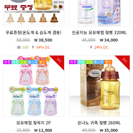
무료증정(온도계 & 습도계 겸용)
인공지능 모유체험 젖병 320ML
/ 베이비드림 은Nano 항균 귀족
인공지능 모유체험 젖병 320ML
58,000
38,500
45,000
34,000
젖병 260ml 구매고객 선착순 10
380
34% DC
24% DC
명 한정
무료증정(온습도계)/바이러스 예방젖병.
DC
DC
베이비드림 은나노 귀족젖병 260ml
모유체험 젖꼭지 2P
은나노 귀족 젖병 260ML
모유체험 젖꼭지 2P
은나노 귀족 젖병 260ML
15,400
12,900
49,000
35,000