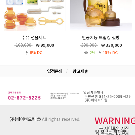
수유 선물세트
인공지능 드림킹 젖병
인공지능 항균 알아서 척척 최첨단 세계
108,000
99,000
390,000
330,000
특허 발명품
8% DC
2%
15% DC
입점문의
광고제휴
WARNIN
(주)베이비드림
All rights reserved.
본 사이트의 사진
및 정보는 저작권법