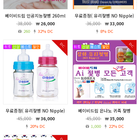
베이비드림 인공지능젖병 260ml
무료증정( 유리젖병 NO Nipple)
노꼭지 * 유리젖병 노꼭지 (무료증
/ 베이비드림 인공지능젖병
38,000
26,000
36,000
33,000
정)
260ml
260
32% DC
8% DC
베이비드림 인공지능젖병 260ml 노꼭
무료증정( 유리젖병 NO Nipple) / 베이
지 * 유리젖병 노꼭지 (무료증정)
비드림 인공지능젖병 260ml <구매고객
DC
DC
에 선착순50명 한정 무료 증정 >
무료증정( 유리젖병 NO Nipple)
베이비드림 은나노 귀족 젖병
/ 베이비드림 인공지능젖병
260ml . (항균력99.9%)
45,000
36,000
45,000
35,000
260ml
임신,출산준비물 세트,베이비드림 제품
20% DC
1,000
22% DC
무료증정( 유리젖병 NO Nipple) / 베이
3만원이상 구매구객 ,무료증정-유리젖병
비드림 인공지능젖병 260ml <구매고객
160ml No Nipple(50명) 한정