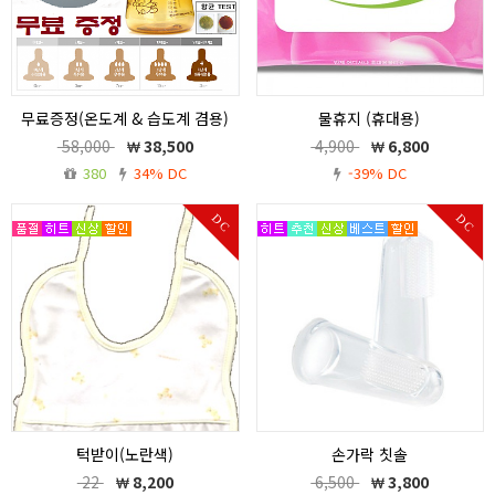
무료증정(온도계 & 습도계 겸용)
물휴지 (휴대용)
/ 베이비드림 은Nano 항균 귀족
물휴지 (휴대용)
58,000
38,500
4,900
6,800
젖병 260ml 구매고객 선착순 10
380
34% DC
-39% DC
명 한정
무료증정(온습도계)/바이러스 예방젖병.
DC
DC
베이비드림 은나노 귀족젖병 260ml
턱받이(노란색)
손가락 칫솔
턱받이(노란색)
모유체험젖병 260ml 2P
22
8,200
6,500
3,800