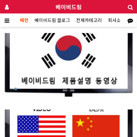
베이비드림
메인
베이비드림 블로그
전체카테고리
회사소개
베