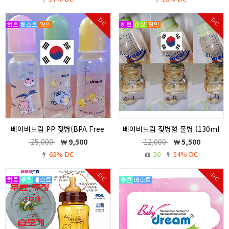
DC
DC
베이비드림 PP 젖병(BPA Free
베이비드림 젖병형 물병 (130ml
Feeding Bottle )
)
25,000
9,500
12,000
5,500
베이비드림 PP젖병 (BPA Free Feeding
최소형 미니 물병( 130ml ) 국내 해외여
62% DC
50
54% DC
Bottle )
행 휴대용 ( 휴대 간편함)
DC
DC