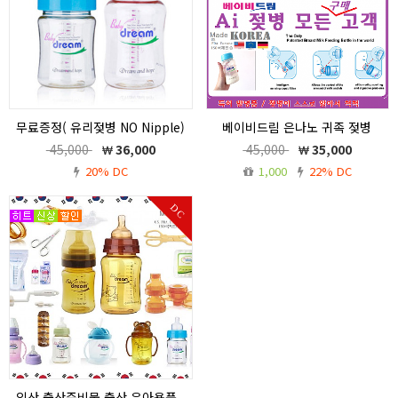
무료증정( 유리젖병 NO Nipple)
베이비드림 은나노 귀족 젖병
/ 베이비드림 인공지능젖병
260ml . (항균력99.9%)
45,000
36,000
45,000
35,000
260ml
임신,출산준비물 세트,베이비드림 제품
20% DC
1,000
22% DC
무료증정( 유리젖병 NO Nipple) / 베이
3만원이상 구매구객 ,무료증정-유리젖병
비드림 인공지능젖병 260ml <구매고객
160ml No Nipple(50명) 한정
DC
에 선착순50명 한정 무료 증정 >
임산,출산준비물 출산 유아용품 ,