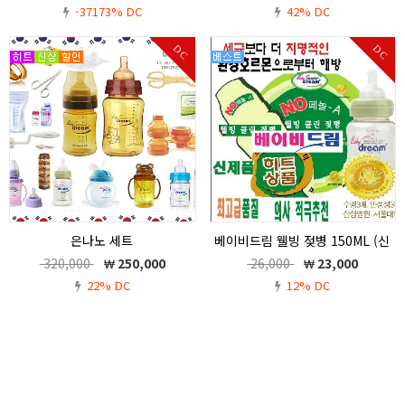
-37173% DC
42% DC
DC
DC
은나노 세트
베이비드림 웰빙 젖병 150ML (신
생아 젖병 ) 0~3 개월
임신,출산,유아용품,임산부 용품 제조 ,판
320,000
250,000
26,000
23,000
매점 베이비드림
베이비드림 웰빙 젖병 150ML (신생아
22% DC
12% DC
젖병 ) 0~3 개월