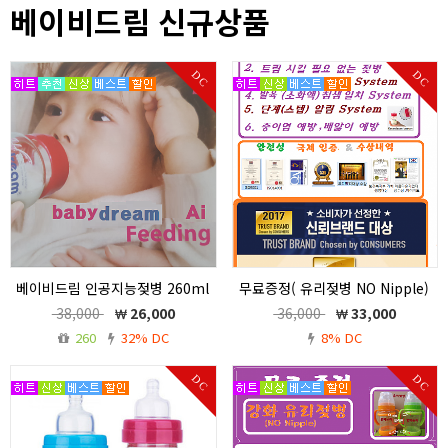
베이비드림 신규상품
DC
DC
베이비드림 인공지능젖병 260ml
무료증정( 유리젖병 NO Nipple)
노꼭지 * 유리젖병 노꼭지 (무료증
/ 베이비드림 인공지능젖병
38,000
26,000
36,000
33,000
정)
260ml
260
32% DC
8% DC
베이비드림 인공지능젖병 260ml 노꼭
무료증정( 유리젖병 NO Nipple) / 베이
지 * 유리젖병 노꼭지 (무료증정)
비드림 인공지능젖병 260ml <구매고객
DC
DC
에 선착순50명 한정 무료 증정 >