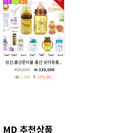
DC
에 선착순50명 한정 무료 증정 >
임산,출산준비물 출산 유아용품 ,
베이비드림, 세트
450,000
330,000
임신,출산,유아용품,임산부 용품 제조 ,판
1,000
27% DC
매점 베이비드림,출산용품 세트
MD 추천상품