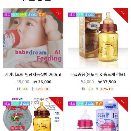
DC
DC
베이비드림 인공지능젖병 260ml
무료증정(온도계 & 습도계 겸용)
노꼭지 * 유리젖병 노꼭지 (무료증
/ 베이비드림 은Nano 항균 귀족
38,000
26,000
54,000
37,500
정)
젖병 260ml 구매고객 선착순 10
260
32% DC
370
31% DC
명 한정
베이비드림 인공지능젖병 260ml 노꼭
지 * 유리젖병 노꼭지 (무료증정)
무료증정(온습도계)/바이러스 예방젖병.
DC
DC
베이비드림 은나노 귀족젖병 260ml