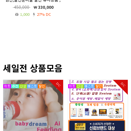
베이비드림, 세트
450,000
330,000
임신,출산,유아용품,임산부 용품 제조 ,판
1,000
27% DC
매점 베이비드림,출산용품 세트
세일전 상품모음
DC
DC