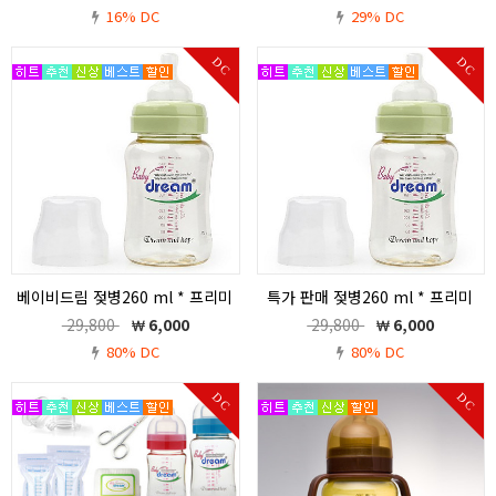
16% DC
29% DC
DC
DC
베이비드림 젖병260 ml * 프리미
특가 판매 젖병260 ml * 프리미
엄 대상 수상* 특가 판매
엄 대상 수상*
29,800
6,000
29,800
6,000
특가 판매 <웰빙젖병 260ml <한 부모,
특가 판매 <웰빙젖병 260ml <한 부모,
80% DC
80% DC
미혼모,다 문화 가정,싱글모,환우가정,다
미혼모,다 문화 가정,싱글모,환우가정,다
자녀 가정,저소득 가정, 복지관 등 특가
자녀 가정,저소득 가정, 복지관 등 특가
DC
DC
판매>
판매>